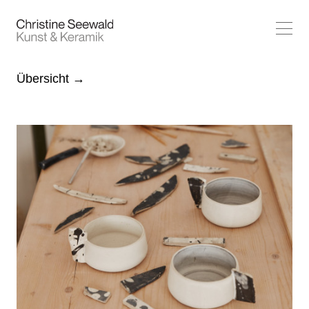
Arbeiten
Übersicht →
Referenzen
Profil
Kontakt
B&B
Gefäße
Skulpturen
Bilder