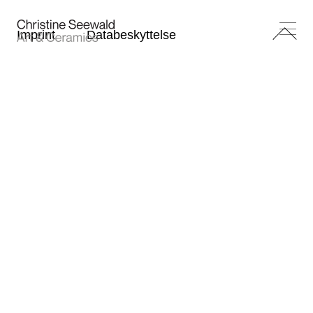
Imprint
Databeskyttelse
Arbejde
Referencer
Profil
Kontakt
B&B